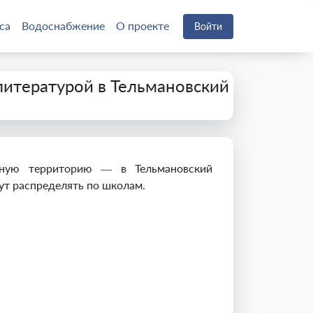
са
Водоснабжение
О проекте
Войти
литературой в Тельмановский
фную территорию — в Тельмановский
ут распределять по школам.