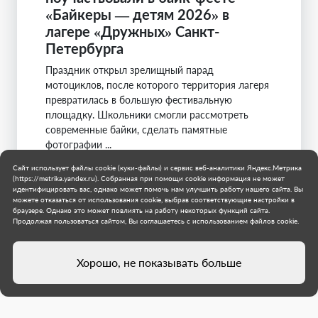
«Байкеры — детям 2026» в
лагере «Дружных» Санкт-
Петербурга
Праздник открыл зрелищный парад
мотоциклов, после которого территория лагеря
превратилась в большую фестивальную
площадку. Школьники смогли рассмотреть
современные байки, сделать памятные
фотографии ...
Сайт использует файлы cookie (куки-файлы) и сервис веб-аналитики Яндекс.Метрика
Санкт-Петербург
(https://metrika.yandex.ru). Собранная при помощи cookie информация не может
Мариуполь
идентифицировать вас, однако может помочь нам улучшить работу нашего сайта. Вы
5 августа 2026 г.
можете отказаться от использования cookie, выбрав соответствующие настройки в
браузере. Однако это может повлиять на работу некоторых функций сайта.
Продолжая пользоваться сайтом, Вы соглашаетесь с использованием файлов cookie.
Хорошо, не показывать больше