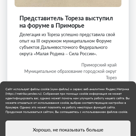
Представитель Тореза выступил
на форуме в Приморье
Делегация из Тореза успешно представила свой
опыт на III окружном муниципальном Форуме
субъектов Дальневосточного Федерального
округа «Малая Родина – Сила России».
Приморский край
Муниципальное образование городской округ
Торез
17 июля 2026 г.
Сайт использует файлы cookie (куки-файлы) и сервис веб-аналитики Яндекс.Метрика
(https://metrika.yandex.ru). Собранная при помощи cookie информация не может
идентифицировать вас, однако может помочь нам улучшить работу нашего сайта. Вы
можете отказаться от использования cookie, выбрав соответствующие настройки в
браузере. Однако это может повлиять на работу некоторых функций сайта.
Продолжая пользоваться сайтом, Вы соглашаетесь с использованием файлов cookie.
Хорошо, не показывать больше