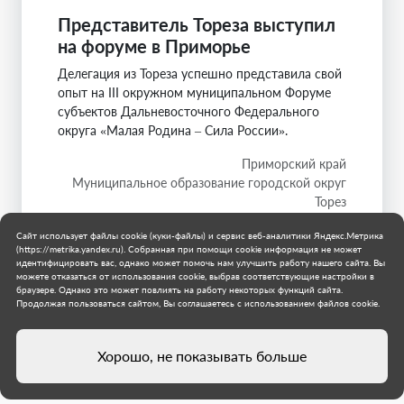
Представитель Тореза выступил
на форуме в Приморье
Делегация из Тореза успешно представила свой
опыт на III окружном муниципальном Форуме
субъектов Дальневосточного Федерального
округа «Малая Родина – Сила России».
Приморский край
Муниципальное образование городской округ
Торез
17 июля 2026 г.
Сайт использует файлы cookie (куки-файлы) и сервис веб-аналитики Яндекс.Метрика
(https://metrika.yandex.ru). Собранная при помощи cookie информация не может
идентифицировать вас, однако может помочь нам улучшить работу нашего сайта. Вы
можете отказаться от использования cookie, выбрав соответствующие настройки в
браузере. Однако это может повлиять на работу некоторых функций сайта.
Продолжая пользоваться сайтом, Вы соглашаетесь с использованием файлов cookie.
Хорошо, не показывать больше