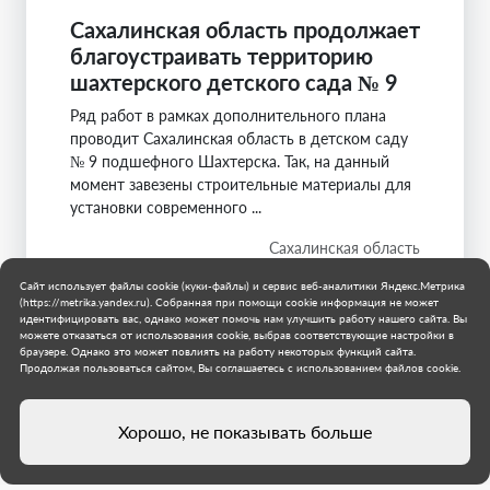
Сахалинская область продолжает
благоустраивать территорию
шахтерского детского сада № 9
Ряд работ в рамках дополнительного плана
проводит Сахалинская область в детском саду
№ 9 подшефного Шахтерска. Так, на данный
момент завезены строительные материалы для
установки современного ...
Сахалинская область
Шахтерский район
Сайт использует файлы cookie (куки-файлы) и сервис веб-аналитики Яндекс.Метрика
30 июля 2026 г.
(https://metrika.yandex.ru). Собранная при помощи cookie информация не может
идентифицировать вас, однако может помочь нам улучшить работу нашего сайта. Вы
можете отказаться от использования cookie, выбрав соответствующие настройки в
браузере. Однако это может повлиять на работу некоторых функций сайта.
Продолжая пользоваться сайтом, Вы соглашаетесь с использованием файлов cookie.
Хорошо, не показывать больше