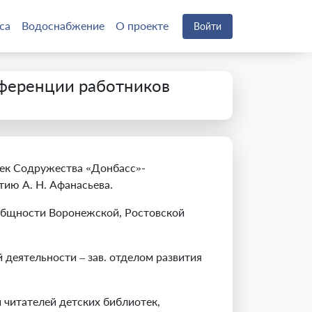
са
Водоснабжение
О проекте
Войти
нференции работников
тек Содружества «Донбасс»-
тию А. Н. Афанасьева.
 общности Воронежской, Ростовской
деятельности – зав. отделом развития
читателей детских библиотек,