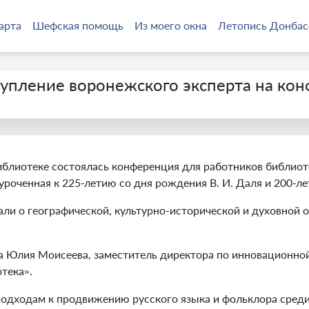
арта
Шефская помощь
Из моего окна
Летопись Донбас
тупление воронежского эксперта на ко
иблиотеке состоялась конференция для работников библио
уроченная к 225-летию со дня рождения В. И. Даля и 200-ле
али о географической, культурно-исторической и духовной
 Юлия Моисеева, заместитель директора по инновационной 
тека».
одходам к продвижению русского языка и фольклора среди 