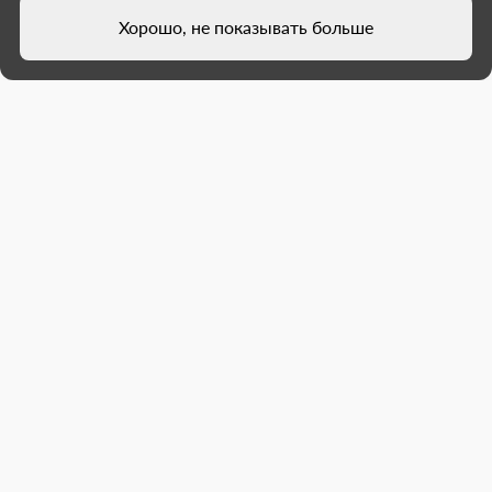
Хорошо, не показывать больше
Нижегородские подрядчики
завершили ремонт тротуаров в
Иловайске
Работы проходили в нескольких местах города.
На завершающих этапах на проспекте Победы
специалисты выполнили розлив битумной