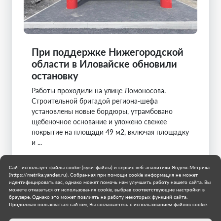
При поддержке Нижегородской
области в Иловайске обновили
остановку
Работы проходили на улице Ломоносова.
Строительной бригадой региона-шефа
установлены новые бордюры, утрамбовано
щебеночное основание и уложено свежее
покрытие на площади 49 м2, включая площадку
и ...
Нижегородская область
Сайт использует файлы cookie (куки-файлы) и сервис веб-аналитики Яндекс.Метрика
Муниципальное образование городской округ
(https://metrika.yandex.ru). Собранная при помощи cookie информация не может
Иловайск
идентифицировать вас, однако может помочь нам улучшить работу нашего сайта. Вы
можете отказаться от использования cookie, выбрав соответствующие настройки в
11 июля 2026 г.
браузере. Однако это может повлиять на работу некоторых функций сайта.
Продолжая пользоваться сайтом, Вы соглашаетесь с использованием файлов cookie.