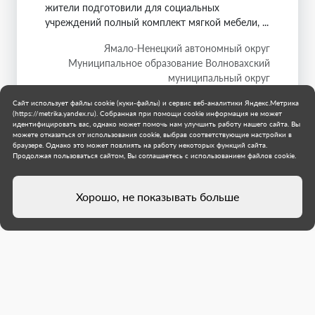
жители подготовили для социальных
учреждений полный комплект мягкой мебели, ...
Ямало-Ненецкий автономный округ
Муниципальное образование Волновахский
муниципальный округ
1 августа 2026 г.
Сайт использует файлы cookie (куки-файлы) и сервис веб-аналитики Яндекс.Метрика
(https://metrika.yandex.ru). Собранная при помощи cookie информация не может
идентифицировать вас, однако может помочь нам улучшить работу нашего сайта. Вы
можете отказаться от использования cookie, выбрав соответствующие настройки в
браузере. Однако это может повлиять на работу некоторых функций сайта.
Продолжая пользоваться сайтом, Вы соглашаетесь с использованием файлов cookie.
Хорошо, не показывать больше