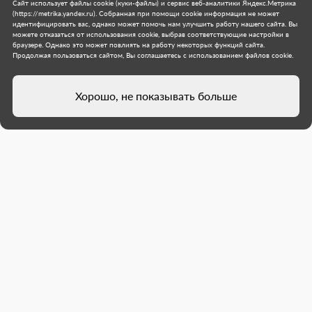
Сайт использует файлы cookie (куки-файлы) и сервис веб-аналитики Яндекс.Метрика
(https://metrika.yandex.ru). Собранная при помощи cookie информация не может
идентифицировать вас, однако может помочь нам улучшить работу нашего сайта. Вы
можете отказаться от использования cookie, выбрав соответствующие настройки в
браузере. Однако это может повлиять на работу некоторых функций сайта.
Продолжая пользоваться сайтом, Вы соглашаетесь с использованием файлов cookie.
Хорошо, не показывать больше
Специалисты из Хабаровского
края покрасили бордюры на
улице Ленина в Дебальцево
С помощью передвижного воздушного
компрессора рабочие покрасили городские
бордюры, чтобы защитить их от высолов и
пятен.
Хабаровский край