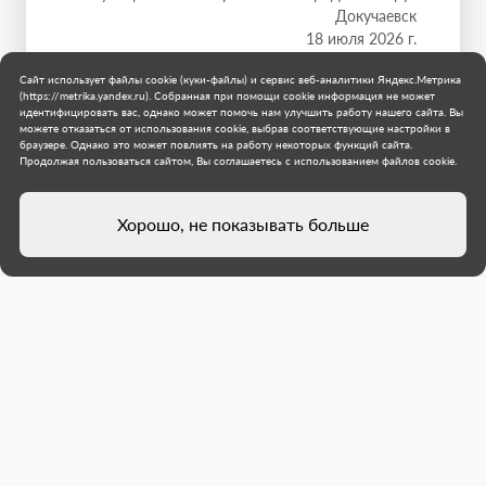
Докучаевск
18 июля 2026 г.
Сайт использует файлы cookie (куки-файлы) и сервис веб-аналитики Яндекс.Метрика
(https://metrika.yandex.ru). Собранная при помощи cookie информация не может
идентифицировать вас, однако может помочь нам улучшить работу нашего сайта. Вы
можете отказаться от использования cookie, выбрав соответствующие настройки в
браузере. Однако это может повлиять на работу некоторых функций сайта.
Продолжая пользоваться сайтом, Вы соглашаетесь с использованием файлов cookie.
Хорошо, не показывать больше
Директор Молодежного центра
Докучаевска, созданного с
участием Якутии, рассказал о
планах развития нового
учреждения
Вадим Минченко поблагодарил регион-шеф