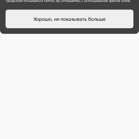
Продолжая пользоваться сайтом, Вы соглашаетесь с использованием файлов cookie.
Хорошо, не показывать больше
Юные ждановцы поблагодарили
колымчан за подарки
В рамках Всероссийского проекта «Лица
дружбы» и Всероссийской акции «Дети детям»
учащиеся начальной школы № 4 получили
подарки от региона-шефа – Магаданской
области.
Магаданская область
Ждановка
16 июля 2026 г.