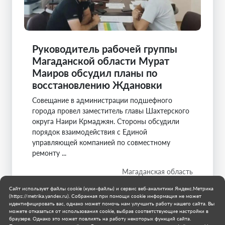
Руководитель рабочей группы
Магаданской области Мурат
Маиров обсудил планы по
восстановлению Ждановки
Совещание в администрации подшефного
города провел заместитель главы Шахтерского
округа Наири Крмаджян. Стороны обсудили
порядок взаимодействия с Единой
управляющей компанией по совместному
ремонту ...
Магаданская область
Ждановка
Сайт использует файлы cookie (куки-файлы) и сервис веб-аналитики Яндекс.Метрика
18 июля 2026 г.
(https://metrika.yandex.ru). Собранная при помощи cookie информация не может
идентифицировать вас, однако может помочь нам улучшить работу нашего сайта. Вы
можете отказаться от использования cookie, выбрав соответствующие настройки в
браузере. Однако это может повлиять на работу некоторых функций сайта.