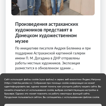
Произведения астраханских
художников представят в
Донецком художественном
музее
По инициативе писателя Андрея Белянина и при
поддержке Астраханской картинной галереи
имени П. М. Догадина в ДНР отправлены
работы местных художников. Экспозиция
разместится в обновленном здании ...
Муниципальное образование городской округ
Сайт использует файлы cookie (куки-файлы) и сервис веб-аналитики Яндекс.Метрика
Донецк
(https://metrika.yandex.ru). Собранная при помощи cookie информация не может
28 июля 2026 г.
идентифицировать вас, однако может помочь нам улучшить работу нашего сайта. Вы
можете отказаться от использования cookie, выбрав соответствующие настройки в
браузере. Однако это может повлиять на работу некоторых функций сайта.
Продолжая пользоваться сайтом, Вы соглашаетесь с использованием файлов cookie.