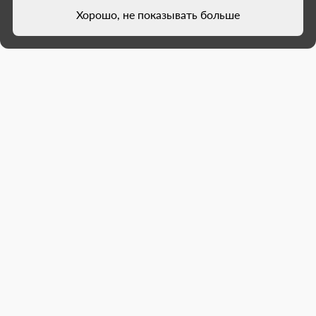
Хорошо, не показывать больше
Под контролем стройконтроля
Подмосковья в Донецке
реконструировали
административное здание
В Будённовском районе Донецка завершён
ремонт здания Федеральной налоговой
службы — объект на стадии приёмки. После неё
сотрудники будут работать в современных
условиях, а жители — получать госуслуги ...