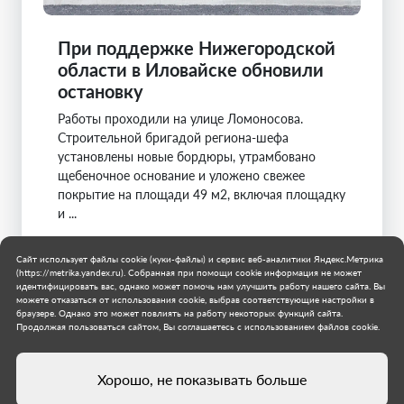
При поддержке Нижегородской
области в Иловайске обновили
остановку
Работы проходили на улице Ломоносова.
Строительной бригадой региона-шефа
установлены новые бордюры, утрамбовано
щебеночное основание и уложено свежее
покрытие на площади 49 м2, включая площадку
и ...
Нижегородская область
Сайт использует файлы cookie (куки-файлы) и сервис веб-аналитики Яндекс.Метрика
Муниципальное образование городской округ
(https://metrika.yandex.ru). Собранная при помощи cookie информация не может
Иловайск
идентифицировать вас, однако может помочь нам улучшить работу нашего сайта. Вы
можете отказаться от использования cookie, выбрав соответствующие настройки в
11 июля 2026 г.
браузере. Однако это может повлиять на работу некоторых функций сайта.
Продолжая пользоваться сайтом, Вы соглашаетесь с использованием файлов cookie.
Хорошо, не показывать больше