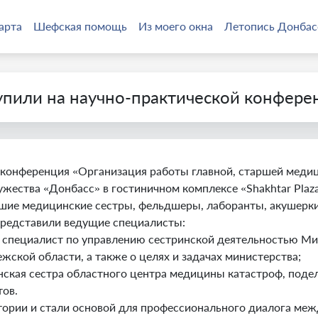
арта
Шефская помощь
Из моего окна
Летопись Донбас
пили на научно-практической конфере
 конференция «Организация работы главной, старшей меди
жества «Донбасс» в гостиничном комплексе «Shakhtar Plaz
ршие медицинские сестры, фельдшеры, лаборанты, акушерки
редставили ведущие специалисты:
специалист по управлению сестринской деятельностью Мин
жской области, а также о целях и задачах министерства;
ская сестра областного центра медицины катастроф, поде
тов.
тории и стали основой для профессионального диалога м