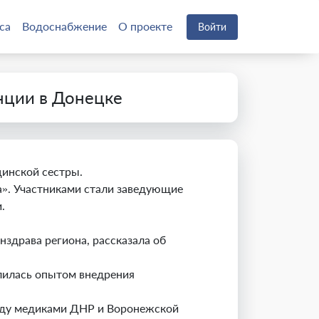
са
Водоснабжение
О проекте
Войти
нции в Донецке
цинской сестры.
a». Участниками стали заведующие
.
здрава региона, рассказала об
лилась опытом внедрения
ежду медиками ДНР и Воронежской