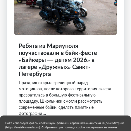
Ребята из Мариуполя
поучаствовали в байк-фесте
«Байкеры — детям 2026» в
лагере «Дружных» Санкт-
Петербурга
Праздник открыл зрелищный парад
мотоциклов, после которого территория лагеря
превратилась в большую фестивальную
площадку. Школьники смогли рассмотреть
современные байки, сделать памятные
фотографии ...
Сайт использует файлы cookie (куки-файлы) и сервис веб-аналитики Яндекс.Метрика
Санкт-Петербург
(https://metrika.yandex.ru). Собранная при помощи cookie информация не может
Мариуполь