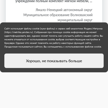
учреждений полный комплект мягкой мебели, ...
Ямало-Ненецкий автономный округ
Муниципальное образование Волновахский
муниципальный округ
1 августа 2026 г.
Сайт использует файлы cookie (куки-файлы) и сервис веб-аналитики Яндекс.Метрика
(https://metrika.yandex.ru). Собранная при помощи cookie информация не может
идентифицировать вас, однако может помочь нам улучшить работу нашего сайта. Вы
можете отказаться от использования cookie, выбрав соответствующие настройки в
браузере. Однако это может повлиять на работу некоторых функций сайта.
Продолжая пользоваться сайтом, Вы соглашаетесь с использованием файлов cookie.
Хорошо, не показывать больше