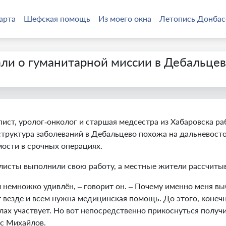
арта
Шефская помощь
Из моего окна
Летопись Донбас
али о гуманитарной миссии в Дебальцев
ист, уролог‑онколог и старшая медсестра из Хабаровска р
труктура заболеваний в Дебальцево похожа на дальневосто
ости в срочных операциях.
алисты выполнили свою работу, а местные жители рассчиты
 немножко удивлён, – говорит он.
–
Почему именно меня выб
 везде и всем нужна медицинская помощь. До этого, конеч
лах участвует. Но вот непосредственно прикоснуться получ
ис Михайлов.