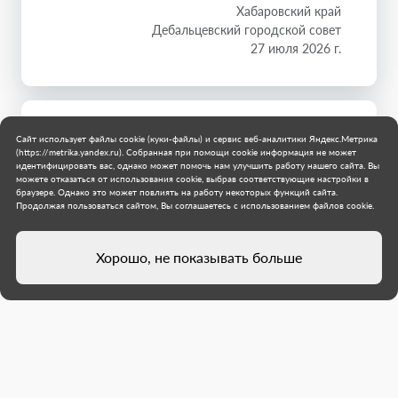
Хабаровский край
Дебальцевский городской совет
27 июля 2026 г.
Сайт использует файлы cookie (куки-файлы) и сервис веб-аналитики Яндекс.Метрика
(https://metrika.yandex.ru). Собранная при помощи cookie информация не может
идентифицировать вас, однако может помочь нам улучшить работу нашего сайта. Вы
можете отказаться от использования cookie, выбрав соответствующие настройки в
браузере. Однако это может повлиять на работу некоторых функций сайта.
Продолжая пользоваться сайтом, Вы соглашаетесь с использованием файлов cookie.
Хорошо, не показывать больше
Специалисты из Хабаровского
края покрасили бордюры на