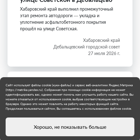
Хабаровский край выполнил промежуточный
этап ремонта автодороги — укладка и
уплотнение асфальтобетонного покрытия
прошёл на улице Советская.
Хабаровский край
Дебальцевский городской совет
27 июля 2026 г.
Сайт использует файлы cookie (куки-файлы) и сервис веб-аналитики Яндекс.Метрика
(https://metrika.yandex.ru). Собранная при помощи cookie информация не может
идентифицировать вас, однако может помочь нам улучшить работу нашего сайта. Вы
можете отказаться от использования cookie, выбрав соответствующие настройки в
браузере. Однако это может повлиять на работу некоторых функций сайта.
Продолжая пользоваться сайтом, Вы соглашаетесь с использованием файлов cookie.
Хорошо, не показывать больше