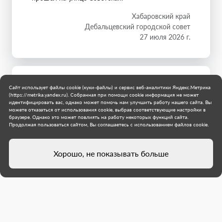
Хабаровский край
Дебальцевский городской совет
27 июля 2026 г.
Сайт использует файлы cookie (куки-файлы) и сервис веб-аналитики Яндекс.Метрика
(https://metrika.yandex.ru). Собранная при помощи cookie информация не может
идентифицировать вас, однако может помочь нам улучшить работу нашего сайта. Вы
можете отказаться от использования cookie, выбрав соответствующие настройки в
браузере. Однако это может повлиять на работу некоторых функций сайта.
Продолжая пользоваться сайтом, Вы соглашаетесь с использованием файлов cookie.
Хорошо, не показывать больше
Специалисты из Хабаровского