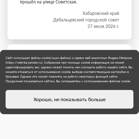
прошёл на улице Советская.
Хабаровский край
Дебальцевский городской совет
27 июля 2026 г.
Сайт использует файлы cookie (куки-файлы) и сервис веб-аналитики Яндекс.Метрика
(https://metrika.yandex.ru). Собранная при помощи cookie информация не может
идентифицировать вас, однако может помочь нам улучшить работу нашего сайта. Вы
можете отказаться от использования cookie, выбрав соответствующие настройки в
браузере. Однако это может повлиять на работу некоторых функций сайта.
Продолжая пользоваться сайтом, Вы соглашаетесь с использованием файлов cookie.
Хорошо, не показывать больше
Специалисты из Хабаровского