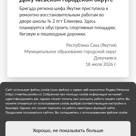
Бригада региона-шефа Якутии приступила к
ремонтно-восстановительным работам во
дворе школы № 2 пгт Еленовка. Здесь
планируется обустроить спортивные площадки,
беговую и пешеходные дорожки.
Республика Саха (Якутия)
Муниципальное образование городской округ
Докучаевск
18 июля 2026 г.
Сайт использует файлы cookie (куки-файлы) и сервис веб-аналитики Яндекс.Метрика
(https://metrika.yandex.ru). Собранная при помощи cookie информация не может
идентифицировать вас, однако может помочь нам улучшить работу нашего сайта. Вы
можете отказаться от использования cookie, выбрав соответствующие настройки в
браузере. Однако это может повлиять на работу некоторых функций сайта.
Продолжая пользоваться сайтом, Вы соглашаетесь с использованием файлов cookie.
Хорошо, не показывать больше