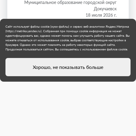
Муниципальное образование городской округ
Докучаевск
18 июля 2026 г.
Сайт использует файлы cookie (куки-файлы) и сервис веб-аналитики Яндекс.Метрика
(https://metrika.yandex.ru). Собранная при помощи cookie информация не может
идентифицировать вас, однако может помочь нам улучшить работу нашего сайта. Вы
можете отказаться от использования cookie, выбрав соответствующие настройки в
браузере. Однако это может повлиять на работу некоторых функций сайта.
Продолжая пользоваться сайтом, Вы соглашаетесь с использованием файлов cookie.
Хорошо, не показывать больше
Директор Молодежного центра
Докучаевска, созданного с
участием Якутии, рассказал о
планах развития нового
учреждения