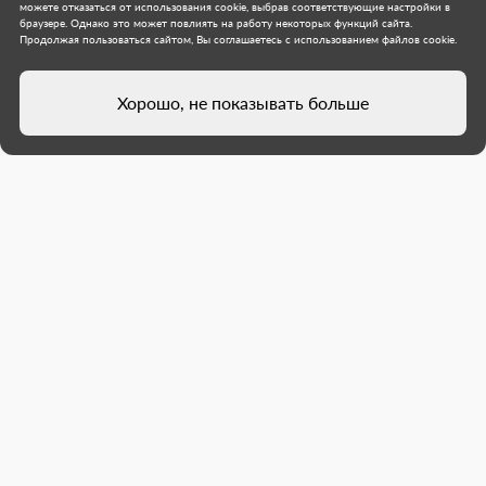
можете отказаться от использования cookie, выбрав соответствующие настройки в
браузере. Однако это может повлиять на работу некоторых функций сайта.
Продолжая пользоваться сайтом, Вы соглашаетесь с использованием файлов cookie.
Хорошо, не показывать больше
Якутия завершила демонтаж
тротуара в Докучаевске
На участке улицы Калинина дорожники
региона-шефа Якутии полностью сняли старое
тротуарное покрытие.
Республика Саха (Якутия)
Муниципальное образование городской округ
Докучаевск