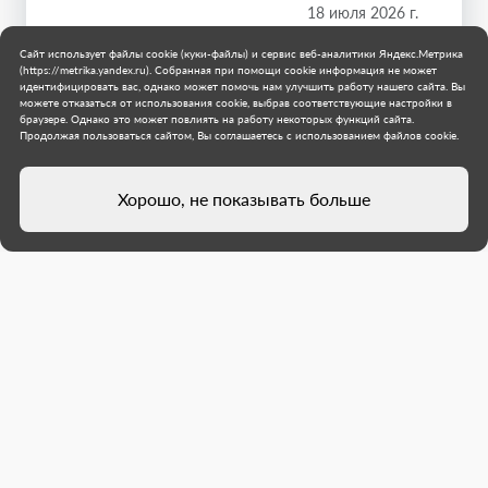
18 июля 2026 г.
Сайт использует файлы cookie (куки-файлы) и сервис веб-аналитики Яндекс.Метрика
(https://metrika.yandex.ru). Собранная при помощи cookie информация не может
идентифицировать вас, однако может помочь нам улучшить работу нашего сайта. Вы
можете отказаться от использования cookie, выбрав соответствующие настройки в
браузере. Однако это может повлиять на работу некоторых функций сайта.
Продолжая пользоваться сайтом, Вы соглашаетесь с использованием файлов cookie.
Хорошо, не показывать больше
Директор Молодежного центра
Докучаевска, созданного с
участием Якутии, рассказал о
планах развития нового
учреждения
Вадим Минченко поблагодарил регион-шеф
Якутию за создание площадки для развития