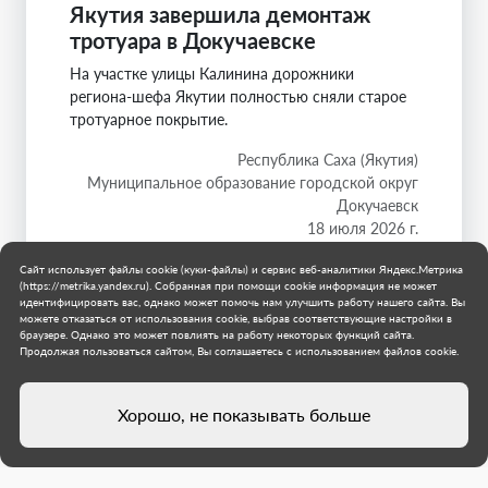
Якутия завершила демонтаж
тротуара в Докучаевске
На участке улицы Калинина дорожники
региона-шефа Якутии полностью сняли старое
тротуарное покрытие.
Республика Саха (Якутия)
Муниципальное образование городской округ
Докучаевск
18 июля 2026 г.
Сайт использует файлы cookie (куки-файлы) и сервис веб-аналитики Яндекс.Метрика
(https://metrika.yandex.ru). Собранная при помощи cookie информация не может
идентифицировать вас, однако может помочь нам улучшить работу нашего сайта. Вы
можете отказаться от использования cookie, выбрав соответствующие настройки в
браузере. Однако это может повлиять на работу некоторых функций сайта.
Продолжая пользоваться сайтом, Вы соглашаетесь с использованием файлов cookie.
Хорошо, не показывать больше