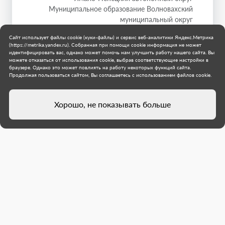
Муниципальное образование Волновахский
муниципальный округ
1 августа 2026 г.
Сайт использует файлы cookie (куки-файлы) и сервис веб-аналитики Яндекс.Метрика
(https://metrika.yandex.ru). Собранная при помощи cookie информация не может
идентифицировать вас, однако может помочь нам улучшить работу нашего сайта. Вы
можете отказаться от использования cookie, выбрав соответствующие настройки в
браузере. Однако это может повлиять на работу некоторых функций сайта.
Продолжая пользоваться сайтом, Вы соглашаетесь с использованием файлов cookie.
Хорошо, не показывать больше
В Салехарде продолжается сбор
гуманитарной помощи для ДНР в