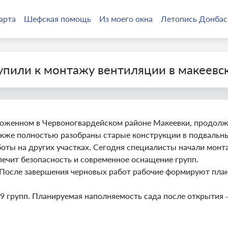
арта
Шефская помощь
Из моего окна
Летопись Донбас
упили к монтажу вентиляции в макеевс
ложенном в Червоногвардейском районе Макеевки, продол
Также полностью разобраны старые конструкции в подвальн
оты на других участках. Сегодня специалисты начали монт
печит безопасность и современное оснащение групп.
 После завершения черновых работ рабочие формируют пла
 9 групп. Планируемая наполняемость сада после открытия 