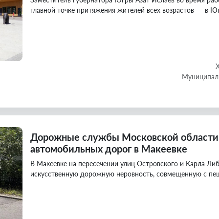
главной точке притяжения жителей всех возрастов — в Ю
Муниципаль
Дорожные службы Московской области
автомобильных дорог в Макеевке
В Макеевке на пересечении улиц Островского и Карла Л
искусственную дорожную неровность, совмещенную с п