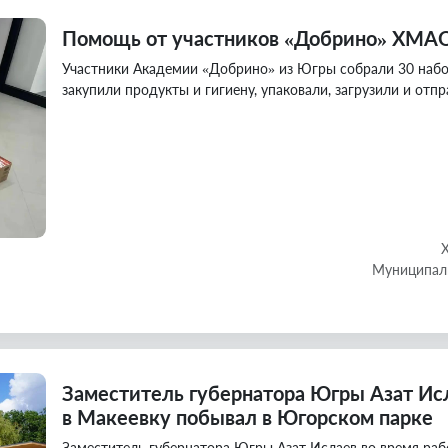
Помощь от участников «Добрино» ХМАО
Участники Академии «Добрино» из Югры собрали 30 набо
закупили продукты и гигиену, упаковали, загрузили и отп
Муниципаль
Заместитель губернатора Югры Азат Исл
в Макеевку побывал в Югорском парке
Заместитель губернатора Югры Азат Ислаев во время раб