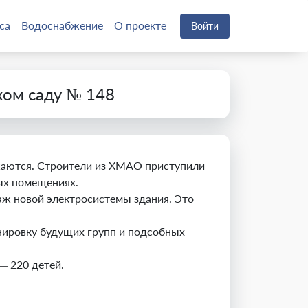
са
Водоснабжение
О проекте
Войти
ком саду № 148
жаются. Строители из ХМАО приступили
ых помещениях.
аж новой электросистемы здания. Это
нировку будущих групп и подсобных
— 220 детей.