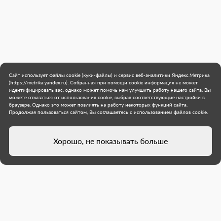
Сайт использует файлы cookie (куки-файлы) и сервис веб-аналитики Яндекс.Метрика
(https://metrika.yandex.ru). Собранная при помощи cookie информация не может
идентифицировать вас, однако может помочь нам улучшить работу нашего сайта. Вы
можете отказаться от использования cookie, выбрав соответствующие настройки в
браузере. Однако это может повлиять на работу некоторых функций сайта.
Продолжая пользоваться сайтом, Вы соглашаетесь с использованием файлов cookie.
Хорошо, не показывать больше