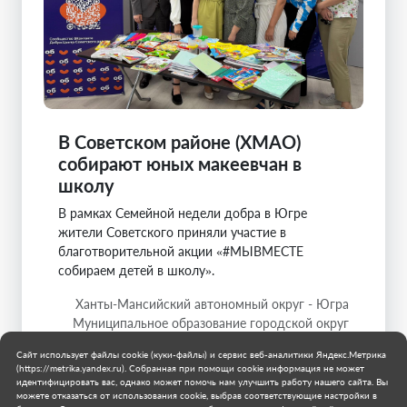
В Советском районе (ХМАО)
собирают юных макеевчан в
школу
В рамках Семейной недели добра в Югре
жители Советского приняли участие в
благотворительной акции «#МЫВМЕСТЕ
собираем детей в школу».
Ханты-Мансийский автономный округ - Югра
Муниципальное образование городской округ
Макеевка
Сайт использует файлы cookie (куки-файлы) и сервис веб-аналитики Яндекс.Метрика
30 июля 2026 г.
(https://metrika.yandex.ru). Собранная при помощи cookie информация не может
идентифицировать вас, однако может помочь нам улучшить работу нашего сайта. Вы
можете отказаться от использования cookie, выбрав соответствующие настройки в