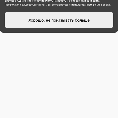
браузере. Однако это может повлиять на работу некоторых функций сайта.
Продолжая пользоваться сайтом, Вы соглашаетесь с использованием файлов cookie.
Хорошо, не показывать больше
В школу № 83 Макеевки
закупили оборудование на
средства гранта губернатора
Югры
При поддержке региона-шефа в учреждение
закупили фотоаппарат и другую технику. В
рамках грантового проекта "Школьный музей" в
школе Макеевки прошел урок истории,
посвященный дню, когда Русь стала ...