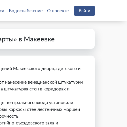
са
Водоснабжение
О проекте
Войти
арты» в Макеевке
ений Макеевского дворца детского и
ют нанесение венецианской штукатурки
а штукатурка стен в коридорах и
е центрального входа установили
отовы каркасы стен лестничных маршей
рочность.
тийно-съездовского зала и