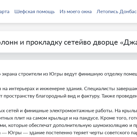
арта
Шефская помощь
Из моего окна
Летопись Донбас
олонн и прокладку сетейво дворце «Дж
 экрана строители из Югры ведут финишную отделку помещ
 на интерьерах и инженерне здания. Специалисты заверша
т пространству благородный вид и фактуру. Также проведен
ых сетей и финишные электромонтажные работы. На крыльц
нитных плит на самом крыльце и на пандусе. Кроме того, г
ми, которые обеспечат дополнительную шумоизоляцию и п
 — Югры — здание постепенно теряет черты советского пар