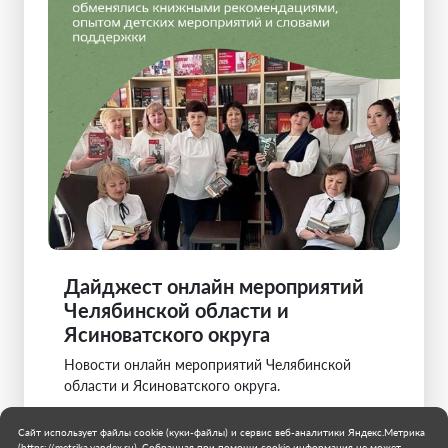
Дайджест онлайн мероприятий
Челябинской области и
Ясиноватского округа
Новости онлайн мероприятий Челябинской
области и Ясиноватского округа.
Челябинская область
Сайт использует файлы cookie (куки-файлы) и сервис веб-аналитики Яндекс.Метрика
Ясиноватая
(https://metrika.yandex.ru). Собранная при помощи cookie информация не может