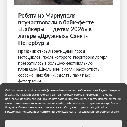
Ребята из Мариуполя
поучаствовали в байк-фесте
«Байкеры — детям 2026» в
лагере «Дружных» Санкт-
Петербурга
Праздник открыл зрелищный парад
мотоциклов, после которого территория лагеря
превратилась в большую фестивальную
площадку. Школьники смогли рассмотреть
современные байки, сделать памятные
фотографии ...
Сайт использует файлы cookie (куки-файлы) и сервис веб-аналитики Яндекс.Метрика
Санкт-Петербург
(https://metrika.yandex.ru). Собранная при помощи cookie информация не может
Мариуполь
идентифицировать вас, однако может помочь нам улучшить работу нашего сайта. Вы
5 августа 2026 г.
можете отказаться от использования cookie, выбрав соответствующие настройки в
браузере. Однако это может повлиять на работу некоторых функций сайта.
Продолжая пользоваться сайтом, Вы соглашаетесь с использованием файлов cookie.